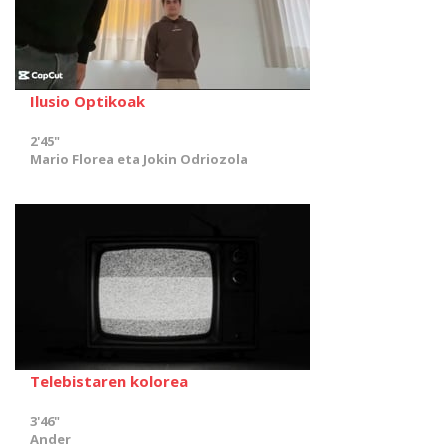
Ilusio Optikoak
2'45"
Mario Florea eta Jokin Odriozola
Telebistaren kolorea
3'46"
Ander