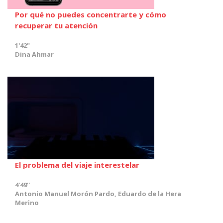
Por qué no puedes concentrarte y cómo
recuperar tu atención
1'42"
Dina Ahmar
El problema del viaje interestelar
4'49''
Antonio Manuel Morón Pardo, Eduardo de la Hera
Merino