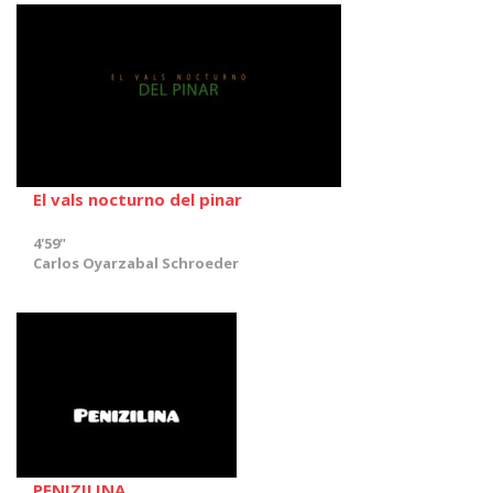
El vals nocturno del pinar
4'59"
Carlos Oyarzabal Schroeder
PENIZILINA