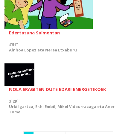
Edertasuna Salmentan
4'51"
Ainhoa Lopez eta Nerea Etxaburu
NOLA ERAGITEN DUTE EDARI ENERGETIKOEK
3´29´´
Urki Igartza, Ekhi Embil, Mikel Vidaurrazaga eta Aner
Tome