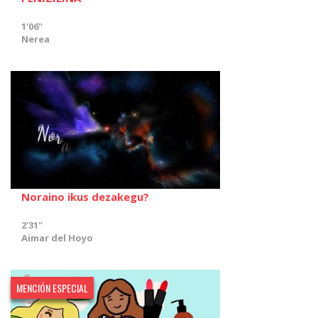
1'06"
Nerea
Noraino ikus dezakegu?
2'31"
Aimar del Hoyo
MENCIÓN ESPECIAL