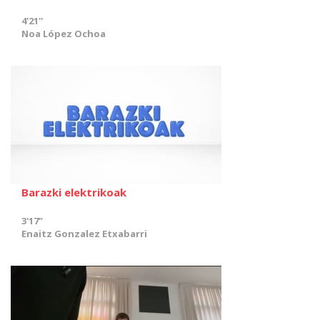
4'21''
Noa López Ochoa
Barazki elektrikoak
3'17"
Enaitz Gonzalez Etxabarri