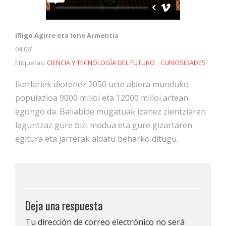
Iñigo Agirre eta Ione Armentia
04'06''
Etiquetas:
CIENCIA Y TECNOLOGÍA DEL FUTURO
,
CURIOSIDADES
Ikerlariek diotenez 2050 urte aldera munduko
populazioa 9000 milloi eta 12000 milloi artean
egongo da. Baliabide mugatuak izanez zientziaren
laguntzaz gure bizi modua eta gure gizartaren
egitura eta jarrerak aldatu beharko ditugu.
Deja una respuesta
Tu dirección de correo electrónico no será