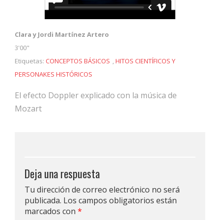
Clara y Jordi Martínez Artero
3'00"
Etiquetas:
CONCEPTOS BÁSICOS
,
HITOS CIENTÍFICOS Y
PERSONAKES HISTÓRICOS
El efecto Doppler explicado con la música de
Mozart
Deja una respuesta
Tu dirección de correo electrónico no será
publicada.
Los campos obligatorios están
marcados con
*