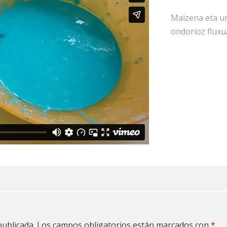
Maizena eta u
ondorioz fluxu
publicada.
Los campos obligatorios están marcados con
*