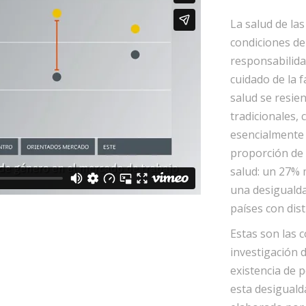
La salud de la
condiciones de 
responsabilida
cuidado de la 
salud se resien
tradicionales,
esencialmente 
proporción de 
salud: un 27% 
una desigualda
países con dist
Estas son las c
investigación 
existencia de p
esta desiguald