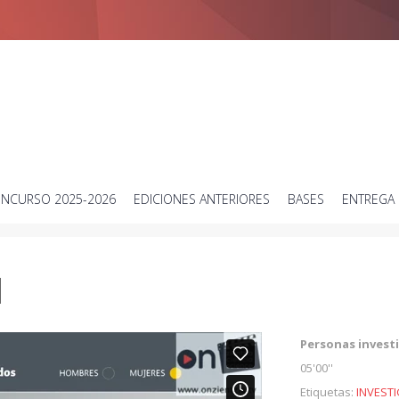
Concurso de vídeos cortos sobre ciencia
NCURSO 2025-2026
EDICIONES ANTERIORES
BASES
ENTREGA 
d
Personas invest
05'00''
Etiquetas:
INVEST