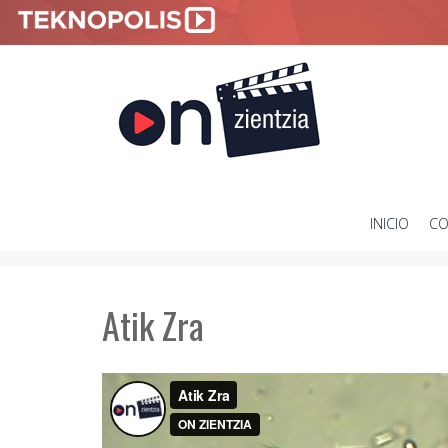
INICIO
CO
SKIP
TO
CONTENT
Atik Zra