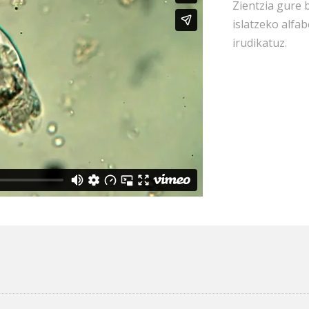
Zientzia gure 
islatzeko alfab
irudikatuz.