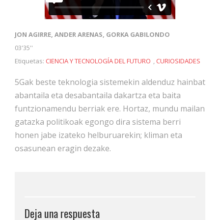
JON AGIRRE, ANDER ARENAS, GORKA GABILONDO
03'35''
Etiquetas:
CIENCIA Y TECNOLOGÍA DEL FUTURO
,
CURIOSIDADES
5Gak beste teknologia sistemekin aldenduz hainbat
abantaila eta desabantaila dakartza eta baita
funtzionamendu berriak ere. Hortaz, mundu mailan
gatazka politikoak egongo dira sistema berri
honen jabe izateko helburuarekin; kliman eta
osasunean eragin dezake.
Deja una respuesta