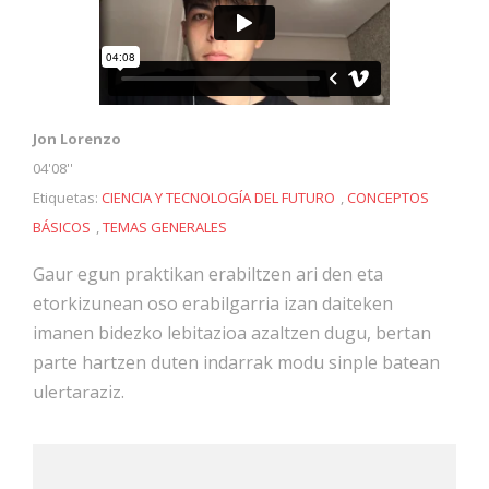
Jon Lorenzo
04'08''
Etiquetas:
CIENCIA Y TECNOLOGÍA DEL FUTURO
,
CONCEPTOS
BÁSICOS
,
TEMAS GENERALES
Gaur egun praktikan erabiltzen ari den eta
etorkizunean oso erabilgarria izan daiteken
imanen bidezko lebitazioa azaltzen dugu, bertan
parte hartzen duten indarrak modu sinple batean
ulertaraziz.