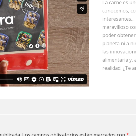
La carne es un
conocemos, co
interesantes… 
maravilloso c
poder obtener 
planeta ni a ni
las innovacion
alimentaria y,
realidad. ¿Te a
publicada.
Los campos obligatorios están marcados con
*