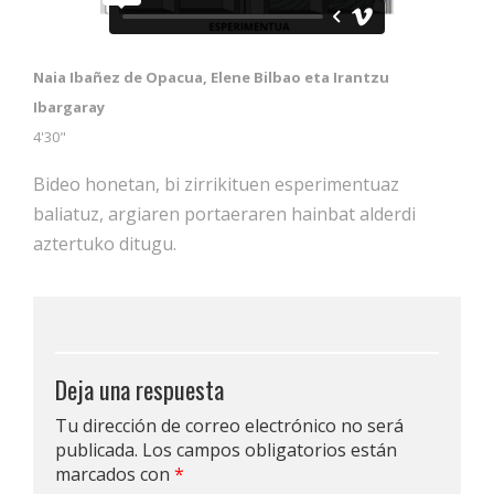
Naia Ibañez de Opacua, Elene Bilbao eta Irantzu
Ibargaray
4'30"
Bideo honetan, bi zirrikituen esperimentuaz
baliatuz, argiaren portaeraren hainbat alderdi
aztertuko ditugu.
Deja una respuesta
Tu dirección de correo electrónico no será
publicada.
Los campos obligatorios están
marcados con
*