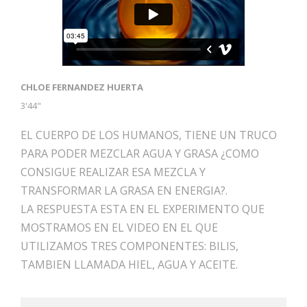
CHLOE FERNANDEZ HUERTA
3'44"
EL CUERPO DE LOS HUMANOS, TIENE UN TRUCO
PARA PODER MEZCLAR AGUA Y GRASA ¿COMO
CONSIGUE REALIZAR ESA MEZCLA Y
TRANSFORMAR LA GRASA EN ENERGIA?.
LA RESPUESTA ESTA EN EL EXPERIMENTO QUE
MOSTRAMOS EN EL VIDEO EN EL QUE
UTILIZAMOS TRES COMPONENTES: BILIS,
TAMBIEN LLAMADA HIEL, AGUA Y ACEITE.