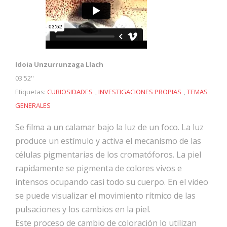
Idoia Unzurrunzaga Llach
03'52''
Etiquetas:
CURIOSIDADES
,
INVESTIGACIONES PROPIAS
,
TEMAS
GENERALES
Se filma a un calamar bajo la luz de un foco. La luz
produce un estímulo y activa el mecanismo de las
células pigmentarias de los cromatóforos. La piel
rapidamente se pigmenta de colores vivos e
intensos ocupando casi todo su cuerpo. En el video
se puede visualizar el movimiento rítmico de las
pulsaciones y los cambios en la piel.
Este proceso de cambio de coloración lo utilizan