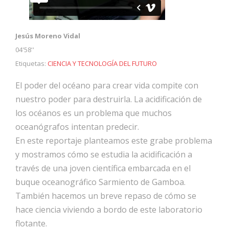
Jesús Moreno Vidal
04'58''
Etiquetas:
CIENCIA Y TECNOLOGÍA DEL FUTURO
El poder del océano para crear vida compite con
nuestro poder para destruirla. La acidificación de
los océanos es un problema que muchos
oceanógrafos intentan predecir.
En este reportaje planteamos este grabe problema
y mostramos cómo se estudia la acidificación a
través de una joven científica embarcada en el
buque oceanográfico Sarmiento de Gamboa.
También hacemos un breve repaso de cómo se
hace ciencia viviendo a bordo de este laboratorio
flotante.