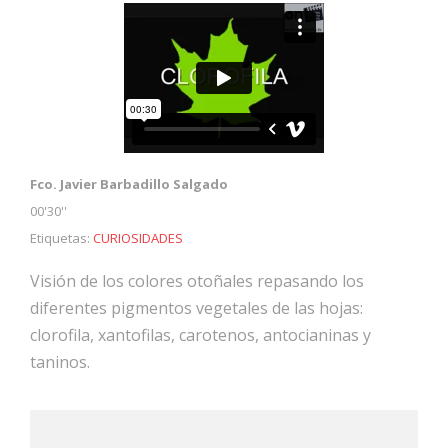
Fco. Javier Barbadillo Salgado
00'30''
Etiquetas:
CURIOSIDADES
Visión de los colores otoñales repasando los
diferentes pigmentos vegetales de las hojas:
clorofila, xantofilas, carotenos, antocianinas y
taninos.