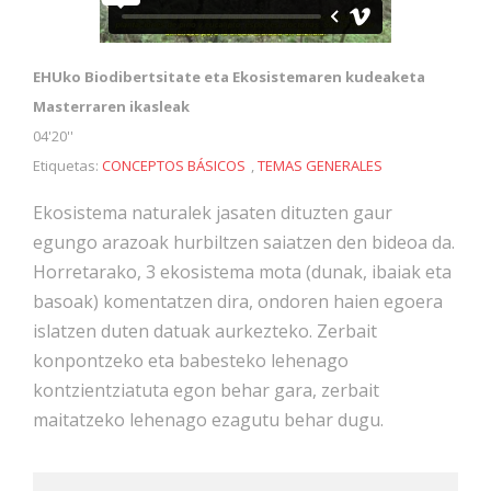
EHUko Biodibertsitate eta Ekosistemaren kudeaketa
Masterraren ikasleak
04'20''
Etiquetas:
CONCEPTOS BÁSICOS
,
TEMAS GENERALES
Ekosistema naturalek jasaten dituzten gaur
egungo arazoak hurbiltzen saiatzen den bideoa da.
Horretarako, 3 ekosistema mota (dunak, ibaiak eta
basoak) komentatzen dira, ondoren haien egoera
islatzen duten datuak aurkezteko. Zerbait
konpontzeko eta babesteko lehenago
kontzientziatuta egon behar gara, zerbait
maitatzeko lehenago ezagutu behar dugu.