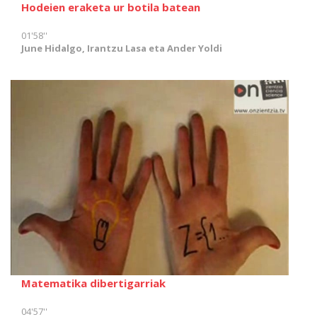
Hodeien eraketa ur botila batean
01'58''
June Hidalgo, Irantzu Lasa eta Ander Yoldi
Matematika dibertigarriak
04'57''