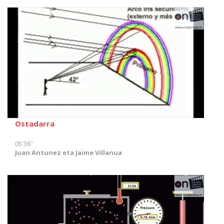
Ostadarra
05'36''
Juan Antunez eta Jaime Villanua