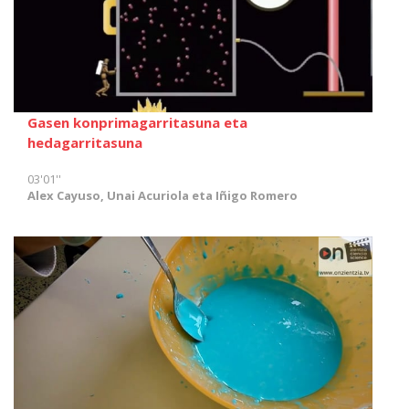
Gasen konprimagarritasuna eta
hedagarritasuna
03'01''
Alex Cayuso, Unai Acuriola eta Iñigo Romero