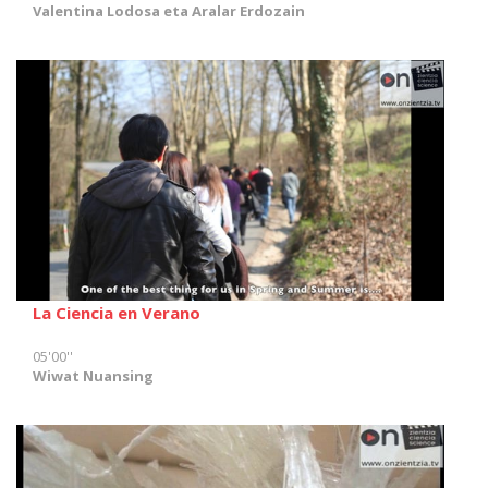
Valentina Lodosa eta Aralar Erdozain
La Ciencia en Verano
05'00''
Wiwat Nuansing