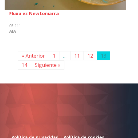
Fluxu ez Newtoniarra
05'11''
AIA
« Anterior
1
…
11
12
13
14
Siguiente »
Política de privacidad
|
Política de cookies