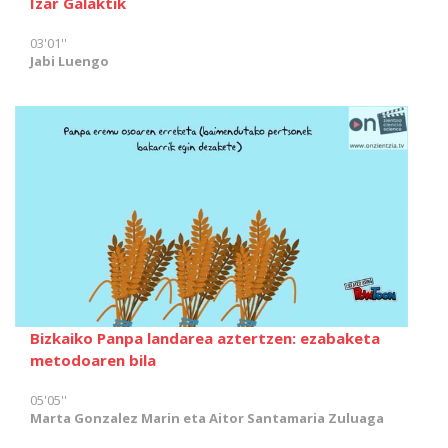
Izar Galaktik
03'01''
Jabi Luengo
Bizkaiko Panpa landarea aztertzen: ezabaketa
metodoaren bila
05'05''
Marta Gonzalez Marin eta Aitor Santamaria Zuluaga