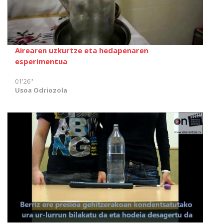
Airearen uzkurtze eta hedapenaren
esperimentua
01'26''
Usoa Odriozola