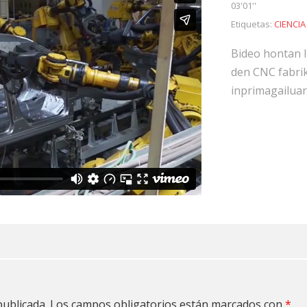
03'01''
Etiquetas:
CIENCIA
Bideo hontan I
den CNC fabri
inprimagailuar
publicada.
Los campos obligatorios están marcados con
*